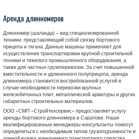
Насосы
Продажа спецтехники
Аренда длинномеров
Аренда спецтехники
Длинномер (шаланда) – вид специализированной
Аренда земснаряда
техники, представляющий собой связку бортового
прицепа и тягача. Данные машины применяют для
Аренда экскаваторов
осуществления транспортировки крупной строительной
техники и тяжелого промышленного оборудования, а
Аренда самосвалов
также для частных грузоперевозок. За счет повышенной
Аренда мини-погрузчиков Bobcat
вместительности и удлиненного полуприцепа, аренда
длинномера становится востребованной услугой в
Аренда фронтальных погрузчиков
случае необходимости перевозки крупных
железобетонных плит, металлической арматуры и других
Аренда вилочных погрузчиков
габаритных строительных материалов.
Аренда автовышек
ООО «СМП «Стройтехсервис» предоставляет услугу
аренды бортового длинномера в Саратове. Наши
Аренда автокранов
квалифицированные менеджеры-консультанты помогут
определиться с необходимым типом грузоподъемности и
Аренда кранов-манипуляторов
длиной кузова арендуемого транспортного средства.