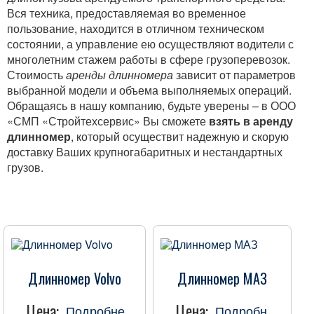
Аренда бульдозеров
Вся техника, предоставляемая во временное
пользование, находится в отличном техническом
Аренда дорожной техники
состоянии, а управление ею осуществляют водители с
многолетним стажем работы в сфере грузоперевозок.
Аренда грунторезов
Стоимость
аренды длинномера
зависит от параметров
выбранной модели и объема выполняемых операций.
Аренда грузовой техники
Обращаясь в нашу компанию, будьте уверены – в ООО
Аренда длинномеров
«СМП «Стройтехсервис» Вы сможете
взять в аренду
длинномер
, который осуществит надежную и скорую
Аренда тралов
доставку Ваших крупногабаритных и нестандартных
грузов.
Прочие услуги
Строительство быстровозводимых зданий
Метизы и фланцы
Пружины
Длинномер Volvo
Длинномер МАЗ
Заклепки вытяжные
Гайки
Цена:
Цена:
Подробне
Подробн