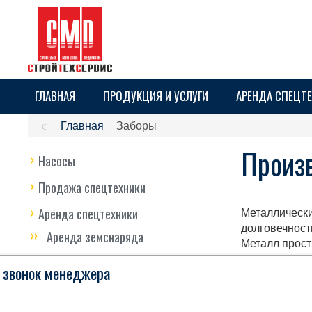
ГЛАВНАЯ
ПРОДУКЦИЯ И УСЛУГИ
АРЕНДА СПЕЦТ
Главная
Заборы
Произв
Насосы
Продажа спецтехники
Металлически
Аренда спецтехники
долговечност
Аренда земснаряда
Металл прост
позволяет со
Аренда экскаваторов
 звонок менеджера
«Стройтехсер
Аренда самосвалов
металла.
Конструкции 