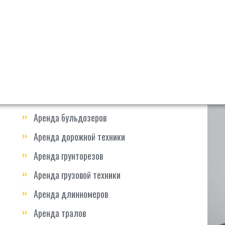
Аренда мини-погрузчиков Bobcat
металлообра
современной 
Аренда фронтальных погрузчиков
готовы реали
Аренда вилочных погрузчиков
обустройства
размера, мат
Аренда автовышек
безопасности
Аренда автокранов
Аренда кранов-манипуляторов
Аренда бульдозеров
Аренда дорожной техники
Аренда грунторезов
Аренда грузовой техники
Аренда длинномеров
Аренда тралов