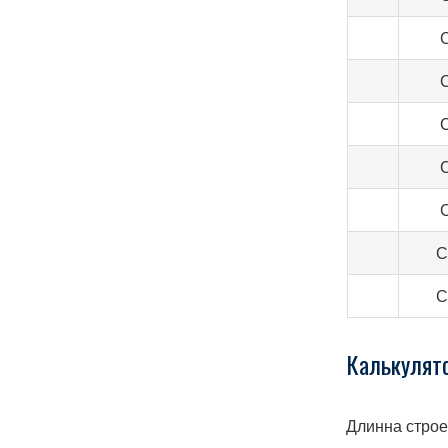
С
С
Калькулят
Длинна строе