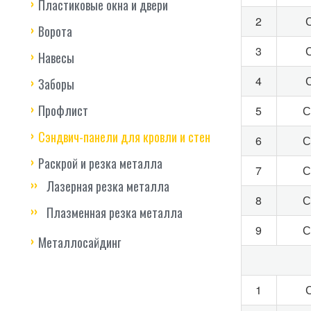
Пластиковые окна и двери
2
Ворота
3
Навесы
4
Заборы
Профлист
5
С
Сэндвич-панели для кровли и стен
6
С
Раскрой и резка металла
7
С
Лазерная резка металла
8
С
Плазменная резка металла
9
С
Металлосайдинг
1