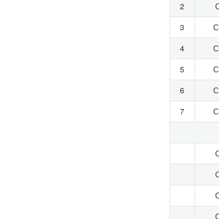
2
3
С
4
С
5
С
6
С
7
С