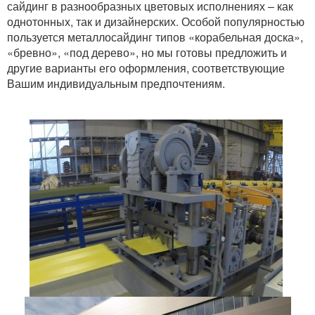
сайдинг в разнообразных цветовых исполнениях – как
однотонных, так и дизайнерских. Особой популярностью
Аренда дорожной техники
пользуется металлосайдинг типов «корабельная доска»,
Аренда грунторезов
«бревно», «под дерево», но мы готовы предложить и
другие варианты его оформления, соответствующие
Аренда грузовой техники
Вашим индивидуальным предпочтениям.
Аренда длинномеров
Аренда тралов
Прочие услуги
Строительство быстровозводимых зданий
Метизы и фланцы
Пружины
Заклепки вытяжные
Гайки