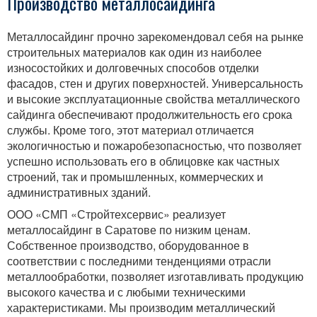
Производство металлосайдинга
Продажа спецтехники
Металлосайдинг прочно зарекомендовал себя на рынке
Аренда спецтехники
строительных материалов как один из наиболее
износостойких и долговечных способов отделки
Аренда земснаряда
фасадов, стен и других поверхностей. Универсальность
и высокие эксплуатационные свойства металлического
Аренда экскаваторов
сайдинга обеспечивают продолжительность его срока
Аренда самосвалов
службы. Кроме того, этот материал отличается
экологичностью и пожаробезопасностью, что позволяет
Аренда мини-погрузчиков Bobcat
успешно использовать его в облицовке как частных
строений, так и промышленных, коммерческих и
Аренда фронтальных погрузчиков
административных зданий.
Аренда вилочных погрузчиков
ООО «СМП «Стройтехсервис» реализует
металлосайдинг в Саратове по низким ценам.
Аренда автовышек
Собственное производство, оборудованное в
соответствии с последними тенденциями отрасли
Аренда автокранов
металлообработки, позволяет изготавливать продукцию
Аренда кранов-манипуляторов
высокого качества и с любыми техническими
характеристиками. Мы производим металлический
Аренда бульдозеров