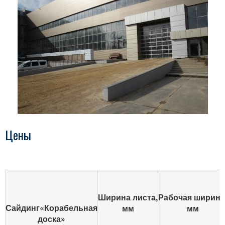
Шпильки резьбовые
Поворотные заглушки
Фланцевые заглушки
Фланцы
Металлоконструкции
Пластиковые окна и двери
Ворота
Цены
Навесы
Заборы
Профлист
Сэндвич-панели для кровли и стен
Ширина
листа,
Рабочая
ширина
Сайдинг
«Корабельная
мм
мм
Раскрой и резка металла
доска»